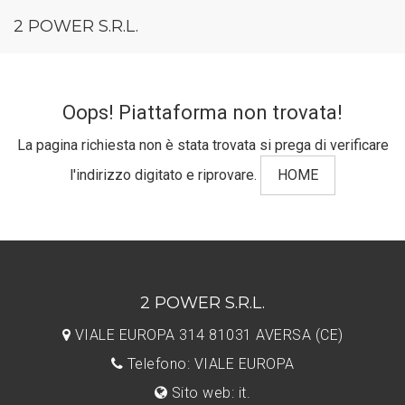
2 POWER S.R.L.
Oops! Piattaforma non trovata!
La pagina richiesta non è stata trovata si prega di verificare
l'indirizzo digitato e riprovare.
HOME
2 POWER S.R.L.
VIALE EUROPA 314 81031 AVERSA (CE)
Telefono: VIALE EUROPA
Sito web: it.