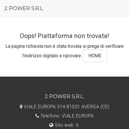
2 POWER S.R.L.
Oops! Piattaforma non trovata!
La pagina richiesta non è stata trovata si prega di verificare
l'indirizzo digitato e riprovare.
HOME
2 POWER S.R.L.
VIALE EUROPA 314 81031 AVERSA (CE)
Telefono: VIALE EUROPA
Sito web: it.