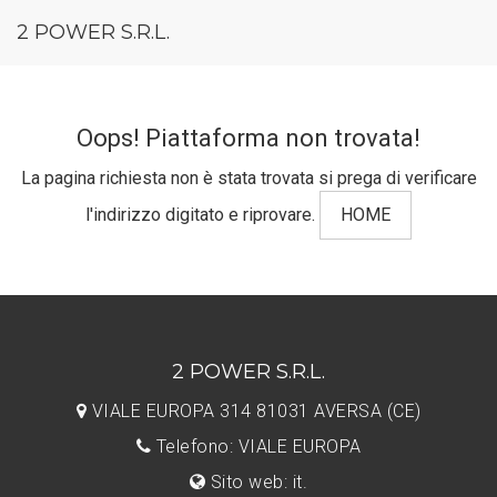
2 POWER S.R.L.
Oops! Piattaforma non trovata!
La pagina richiesta non è stata trovata si prega di verificare
l'indirizzo digitato e riprovare.
HOME
2 POWER S.R.L.
VIALE EUROPA 314 81031 AVERSA (CE)
Telefono: VIALE EUROPA
Sito web: it.