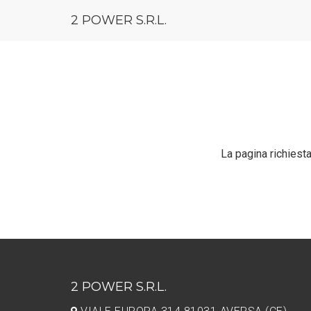
2 POWER S.R.L.
La pagina richiesta 
2 POWER S.R.L.