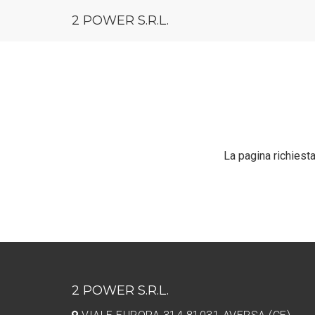
2 POWER S.R.L.
La pagina richiesta 
2 POWER S.R.L.