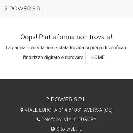
2 POWER S.R.L.
Oops! Piattaforma non trovata!
La pagina richiesta non è stata trovata si prega di verificare
l'indirizzo digitato e riprovare.
HOME
2 POWER S.R.L.
VIALE EUROPA 314 81031 AVERSA (CE)
Telefono: VIALE EUROPA
Sito web: it.