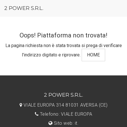
2 POWER S.R.L.
Oops! Piattaforma non trovata!
La pagina richiesta non è stata trovata si prega di verificare
l'indirizzo digitato e riprovare.
HOME
2 POWER S.R.L.
VIALE EUROPA 314 81031 AVERSA (CE)
Telefono: VIALE EUROPA
Sito web: it.