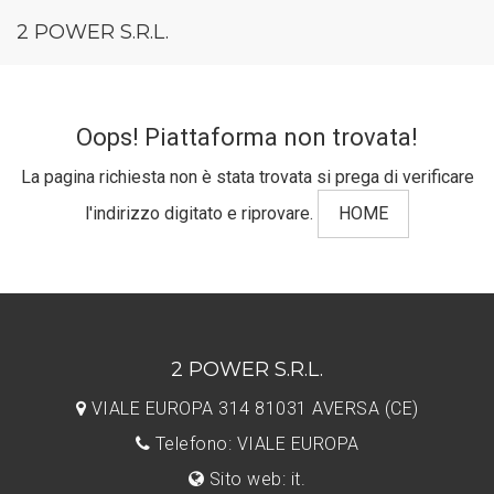
2 POWER S.R.L.
Oops! Piattaforma non trovata!
La pagina richiesta non è stata trovata si prega di verificare
l'indirizzo digitato e riprovare.
HOME
2 POWER S.R.L.
VIALE EUROPA 314 81031 AVERSA (CE)
Telefono: VIALE EUROPA
Sito web: it.