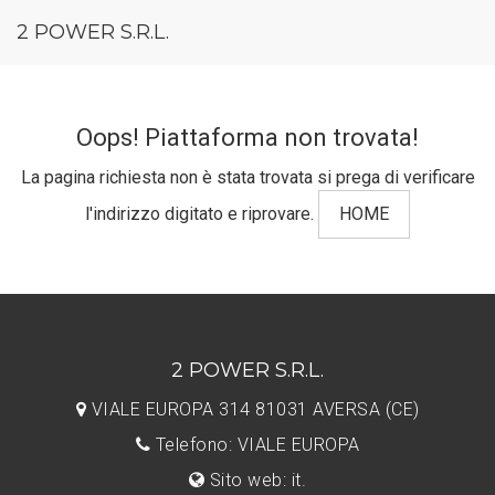
2 POWER S.R.L.
Oops! Piattaforma non trovata!
La pagina richiesta non è stata trovata si prega di verificare
l'indirizzo digitato e riprovare.
HOME
2 POWER S.R.L.
VIALE EUROPA 314 81031 AVERSA (CE)
Telefono: VIALE EUROPA
Sito web: it.