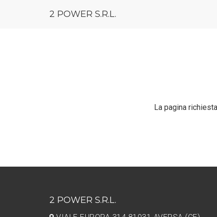
2 POWER S.R.L.
La pagina richiesta 
2 POWER S.R.L.