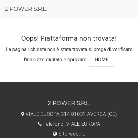
2 POWER S.R.L.
Oops! Piattaforma non trovata!
La pagina richiesta non è stata trovata si prega di verificare
l'indirizzo digitato e riprovare.
HOME
2 POWER S.R.L.
VIALE EUROPA 314 81031 AVERSA (CE)
Telefono: VIALE EUROPA
Sito web: it.