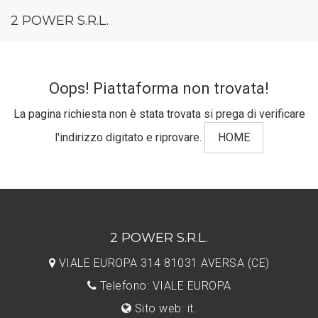
2 POWER S.R.L.
Oops! Piattaforma non trovata!
La pagina richiesta non è stata trovata si prega di verificare
l'indirizzo digitato e riprovare.
HOME
2 POWER S.R.L.
VIALE EUROPA 314 81031 AVERSA (CE)
Telefono: VIALE EUROPA
Sito web: it.